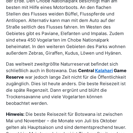
der Erde. Den Chobe Nationalpark besichtigt man am
besten mit Hilfe eines Motorboots. An den flachen
Stellen des Flusses weiden Büffel, Flusspferde und
Antilopen. Alternativ kann man mit dem Auto auf der
Straße seitlich des Flusses fahren. Im Westen des
Gebietes gibt es Paviane, Elefanten und Impalas. Zudem
sind etwa 450 Vogelarten im Chobe Nationalpark
beheimatet. In den weiteren Gebieten des Parks wohnen
außerdem Zebras, Giraffen, Kudus, Löwen und Hyänen.
Das weltweit zweitgrößte Naturreservat befindet sich
schließlich auch in Botswana. Das
Central
Kalahari
Game
Reserve
war jedoch lange Zeit nicht für die Öffentlichkeit
zugänglich. Dies ist heute anders. Die beste Reisezeit ist
die späte Regenzeit. Dann ergrünt und blüht die
Trockensavanne und viele Vogelarten können
beobachtet werden.
Hinweis:
Die beste Reisezeit für Botswana ist zwischen
Mai und November – die Monate von Juli bis Oktober
gelten als Hauptsaison und sind dementsprechend teuer.