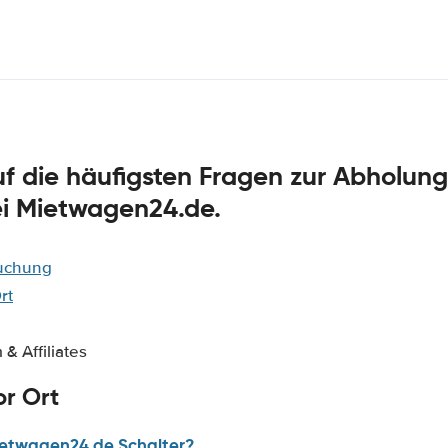
f die häufigsten Fragen zur Abholun
i Mietwagen24.de.
Buchung
rt
& Affiliates
r Ort
ietwagen24.de Schalter?