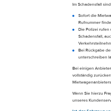
Im Schadensfall sin
Sofort die Mietw
Rufnummer finden
Die Polizei rufen 
Schadensfall, au
Verkehrsteilnehm
Bei Rückgabe des
unterschreiben l
Bei einigen Anbiete
vollständig zurücker
Mietwagenanbieters
Wenn Sie hierzu Frag
unseres Kundenservic