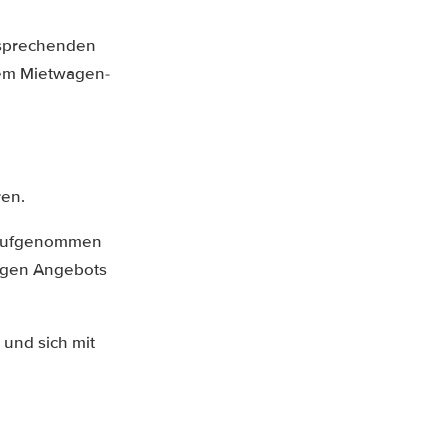
ntsprechenden
 dem Mietwagen-
ren.
g aufgenommen
igen Angebots
und sich mit