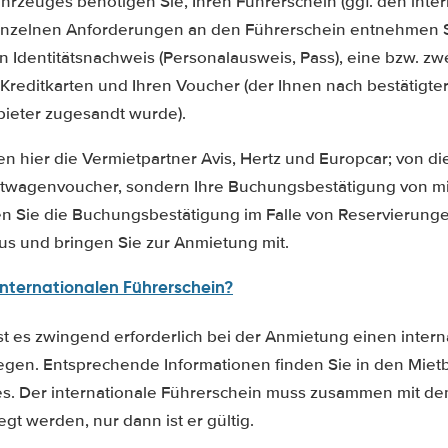
hrzeuges benötigen Sie, Ihren Führerschein (ggf. den inte
einzelnen Anforderungen an den Führerschein entnehmen Si
n Identitätsnachweis (Personalausweis, Pass), eine bzw. zwei
Kreditkarten und Ihren Voucher (der Ihnen nach bestätigt
ieter zugesandt wurde).
 hier die Vermietpartner Avis, Hertz und Europcar; von di
etwagenvoucher, sondern Ihre Buchungsbestätigung von m
n Sie die Buchungsbestätigung im Falle von Reservierungen
aus und bringen Sie zur Anmietung mit.
internationalen Führerschein?
st es zwingend erforderlich bei der Anmietung einen intern
egen. Entsprechende Informationen finden Sie in den Mie
s. Der internationale Führerschein muss zusammen mit de
gt werden, nur dann ist er gültig.