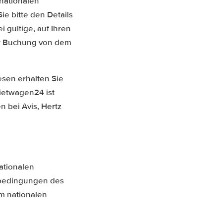
rnationalen
e bitte den Details
 gültige, auf Ihren
er Buchung von dem
esen erhalten Sie
ietwagen24 ist
 bei Avis, Hertz
ationalen
tbedingungen des
m nationalen