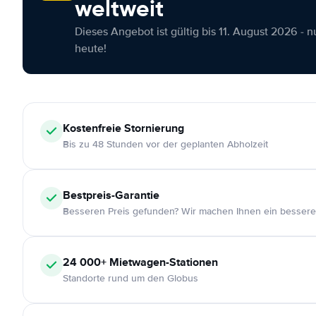
weltweit
Dieses Angebot ist gültig bis 11. August 2026 - 
heute!
Kostenfreie
Stornierung
Bis zu 48 Stunden vor der geplanten Abholzeit
Bestpreis-Garantie
Besseren Preis gefunden? Wir machen Ihnen ein bessere
24 000+
Mietwagen-Stationen
Standorte rund um den Globus