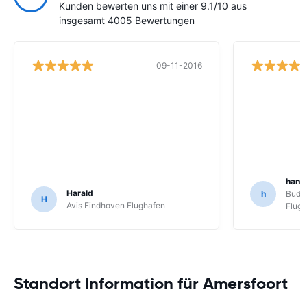
Kunden bewerten uns mit einer 9.1/10 aus
insgesamt 4005 Bewertungen
09-11-2016
hans
Harald
h
Budg
H
Avis Eindhoven Flughafen
Flug
Standort Information für Amersfoort