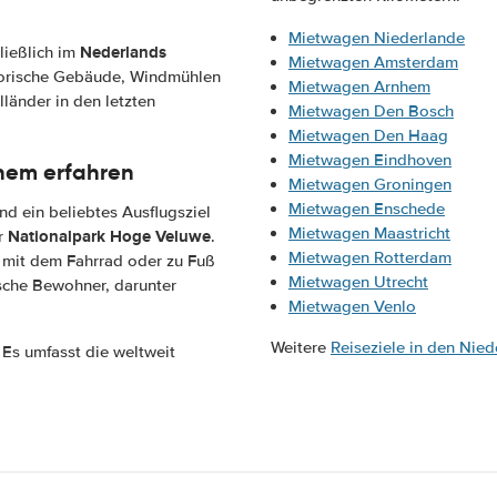
Mietwagen Niederlande
Nederlands
ließlich im
Mietwagen Amsterdam
torische Gebäude, Windmühlen
Mietwagen Arnhem
länder in den letzten
Mietwagen Den Bosch
Mietwagen Den Haag
Mietwagen Eindhoven
hem erfahren
Mietwagen Groningen
Mietwagen Enschede
d ein beliebtes Ausflugsziel
Mietwagen Maastricht
Nationalpark Hoge Veluwe
er
.
Mietwagen Rotterdam
n mit dem Fahrrad oder zu Fuß
Mietwagen Utrecht
ische Bewohner, darunter
Mietwagen Venlo
Weitere
Reiseziele in den Nie
. Es umfasst die weltweit