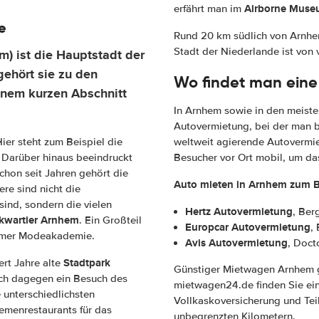
Airborne Muse
erfährt man im
e
Rund 20 km südlich von Arnhe
Stadt der Niederlande ist von
) ist die Hauptstadt der
gehört sie zu den
Wo findet man eine
inem kurzen Abschnitt
In Arnhem sowie in den meiste
Autovermietung, bei der man 
ier steht zum Beispiel die
weltweit agierende Autovermiet
 Darüber hinaus beeindruckt
Besucher vor Ort mobil, um da
hon seit Jahren gehört die
Auto mieten in Arnhem zum Be
re sind nicht die
sind, sondern die vielen
Hertz Autovermietung
, Ber
wartier Arnhem
. Ein Großteil
Europcar Autovermietung
,
hemer Modeakademie.
Avis Autovermietung
, Doct
Stadtpark
rt Jahre alte
Günstiger Mietwagen Arnhem g
sich dagegen ein Besuch des
mietwagen24.de finden Sie ein
 unterschiedlichsten
Vollkaskoversicherung und Tei
menrestaurants für das
unbegrenzten Kilometern.