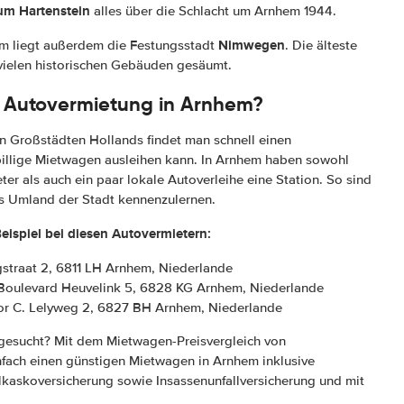
um Hartenstein
alles über die Schlacht um Arnhem 1944.
Nimwegen
m liegt außerdem die Festungsstadt
. Die älteste
 vielen historischen Gebäuden gesäumt.
 Autovermietung in Arnhem?
n Großstädten Hollands findet man schnell einen
billige Mietwagen ausleihen kann. In Arnhem haben sowohl
er als auch ein paar lokale Autoverleihe eine Station. So sind
s Umland der Stadt kennenzulernen.
ispiel bei diesen Autovermietern:
gstraat 2, 6811 LH Arnhem, Niederlande
 Boulevard Heuvelink 5, 6828 KG Arnhem, Niederlande
or C. Lelyweg 2, 6827 BH Arnhem, Niederlande
esucht? Mit dem Mietwagen-Preisvergleich von
fach einen günstigen Mietwagen in Arnhem inklusive
lkaskoversicherung sowie Insassenunfallversicherung und mit