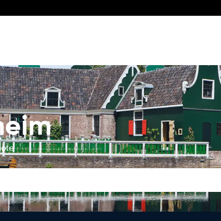
heim
bote