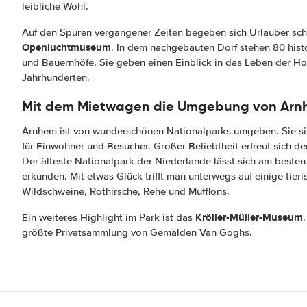
leibliche Wohl.
Auf den Spuren vergangener Zeiten begeben sich Urlauber sch
Openluchtmuseum
. In dem nachgebauten Dorf stehen 80 his
und Bauernhöfe. Sie geben einen Einblick in das Leben der Hol
Jahrhunderten.
Mit dem Mietwagen die Umgebung von Arn
Arnhem ist von wunderschönen Nationalparks umgeben. Sie sin
für Einwohner und Besucher. Großer Beliebtheit erfreut sich d
Der älteste Nationalpark der Niederlande lässt sich am beste
erkunden. Mit etwas Glück trifft man unterwegs auf einige tier
Wildschweine, Rothirsche, Rehe und Mufflons.
Kröller-Müller-Museum
Ein weiteres Highlight im Park ist das
größte Privatsammlung von Gemälden Van Goghs.