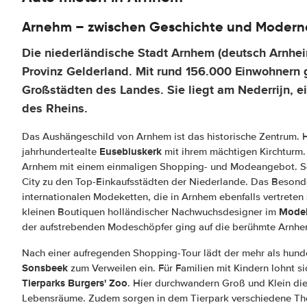
Arnehm – zwischen Geschichte und Modern
Die niederländische Stadt Arnhem (deutsch Arnheim
Provinz Gelderland. Mit rund 156.000 Einwohnern 
Großstädten des Landes. Sie liegt am Nederrijn, e
des Rheins.
Das Aushängeschild von Arnhem ist das historische Zentrum. H
Eusebiuskerk
jahrhundertealte
mit ihrem mächtigen Kirchturm.
Arnhem mit einem einmaligen Shopping- und Modeangebot. Sc
City zu den Top-Einkaufsstädten der Niederlande. Das Besonde
internationalen Modeketten, die in Arnhem ebenfalls vertreten 
Modek
kleinen Boutiquen holländischer Nachwuchsdesigner im
der aufstrebenden Modeschöpfer ging auf die berühmte Arn
Nach einer aufregenden Shopping-Tour lädt der mehr als hunde
Sonsbeek
zum Verweilen ein. Für Familien mit Kindern lohnt 
Tierparks Burgers' Zoo
. Hier durchwandern Groß und Klein die
Lebensräume. Zudem sorgen in dem Tierpark verschiedene The