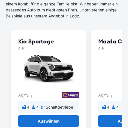
einem Kombi für die ganze Familie bist. Wir haben immer ein
passendes Auto zum niedrigsten Preis. Unten stehen einige
Beispiele aus unserem Angebot in Lodz.
Kia Sportage
Mazda CX 
o.ä.
o.ä.
Ab
Ab
/Tag
/Tag
4
4
Schaltgetriebe
4
4
A
Auswählen
Ausw