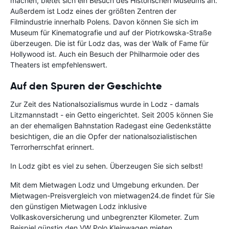
machen, bietet sich ein Besuch des Historischen Museums an.
Außerdem ist Lodz eines der größten Zentren der
Filmindustrie innerhalb Polens. Davon können Sie sich im
Museum für Kinematografie und auf der Piotrkowska-Straße
überzeugen. Die ist für Lodz das, was der Walk of Fame für
Hollywood ist. Auch ein Besuch der Philharmoie oder des
Theaters ist empfehlenswert.
Auf den Spuren der Geschichte
Zur Zeit des Nationalsozialismus wurde in Lodz - damals
Litzmannstadt - ein Getto eingerichtet. Seit 2005 können Sie
an der ehemaligen Bahnstation Radegast eine Gedenkstätte
besichtigen, die an die Opfer der nationalsozialistischen
Terrorherrschfat erinnert.
In Lodz gibt es viel zu sehen. Überzeugen Sie sich selbst!
Mit dem Mietwagen Lodz und Umgebung erkunden. Der
Mietwagen-Preisvergleich von mietwagen24.de findet für Sie
den günstigen Mietwagen Lodz inklusive
Vollkaskoversicherung und unbegrenzter Kilometer. Zum
Beispiel günstig den VW Polo Kleinwagen mieten.