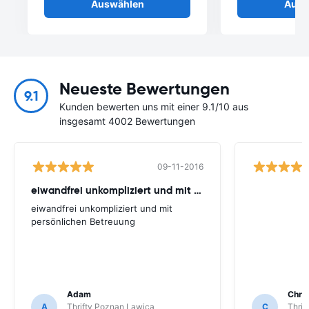
Auswählen
Ausw
Neueste Bewertungen
9.1
Kunden bewerten uns mit einer 9.1/10 aus
insgesamt 4002 Bewertungen
09-11-2016
eiwandfrei unkompliziert und mit persönlichen
eiwandfrei unkompliziert und mit
persönlichen Betreuung
Adam
Chris
A
Thrifty Poznan Lawica
C
Thrif