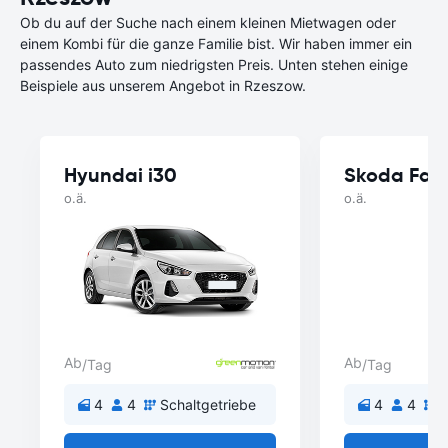
Ob du auf der Suche nach einem kleinen Mietwagen oder
einem Kombi für die ganze Familie bist. Wir haben immer ein
passendes Auto zum niedrigsten Preis. Unten stehen einige
Beispiele aus unserem Angebot in Rzeszow.
Hyundai i30
Skoda Fab
o.ä.
o.ä.
Ab
Ab
/Tag
/Tag
4
4
Schaltgetriebe
4
4
S