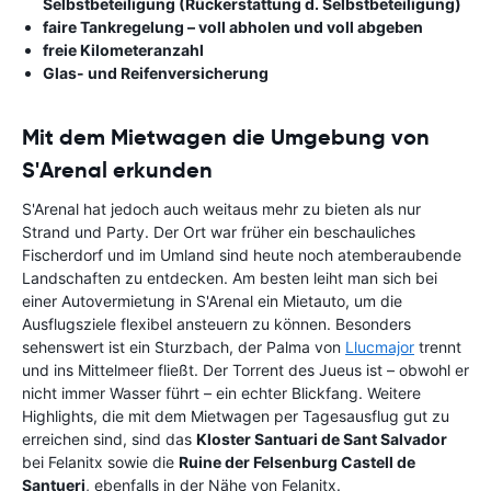
Selbstbeteiligung (Rückerstattung d. Selbstbeteiligung)
faire Tankregelung – voll abholen und voll abgeben
freie Kilometeranzahl
Glas- und Reifenversicherung
Mit dem Mietwagen die Umgebung von
S'Arenal erkunden
S'Arenal hat jedoch auch weitaus mehr zu bieten als nur
Strand und Party. Der Ort war früher ein beschauliches
Fischerdorf und im Umland sind heute noch atemberaubende
Landschaften zu entdecken. Am besten leiht man sich bei
einer Autovermietung in S'Arenal ein Mietauto, um die
Ausflugsziele flexibel ansteuern zu können. Besonders
sehenswert ist ein Sturzbach, der Palma von
Llucmajor
trennt
und ins Mittelmeer fließt. Der Torrent des Jueus ist – obwohl er
nicht immer Wasser führt – ein echter Blickfang. Weitere
Highlights, die mit dem Mietwagen per Tagesausflug gut zu
erreichen sind, sind das
Kloster Santuari de Sant Salvador
bei Felanitx sowie die
Ruine der Felsenburg Castell de
Santueri
, ebenfalls in der Nähe von Felanitx.