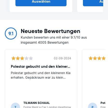
Auswählen
Ausw
Neueste Bewertungen
9.1
Kunden bewerten uns mit einer 9.1/10 aus
insgesamt 4005 Bewertungen
02-09-2024
Polestar gebucht und den kleineren
Polestar gebucht und den kleineren Kia
erhalten. Gepäckraum war zu klein…
TILMANN SCHAAL
Pete
T
Dollar Rent a Car London Heathrow
P
FireF