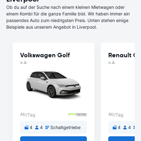
Ob du auf der Suche nach einem kleinen Mietwagen oder
einem Kombi für die ganze Familie bist. Wir haben immer ein
passendes Auto zum niedrigsten Preis. Unten stehen einige
Beispiele aus unserem Angebot in Liverpool.
Volkswagen Golf
Renault Cl
o.ä.
o.ä.
Ab
Ab
/Tag
/Tag
4
4
Schaltgetriebe
4
4
S