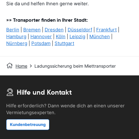
Sie da und helfen Ihnen gerne weiter.
»» Transporter finden in Ihrer Stadt:
Berlin
|
Bremen
|
Dresden
|
Düsseldorf
|
Frankfurt
|
Hamburg
|
Hannover
|
Köln
|
Leipzig
|
München
|
Nürnberg
|
Potsdam
|
Stuttgart
Home
Ladungssicherung beim Miettransporter
Hilfe und Kontakt
Hilfe erforderlich? Dann wende dich an einen unserer
Vermietungsexperten.
Kundenbetreuung