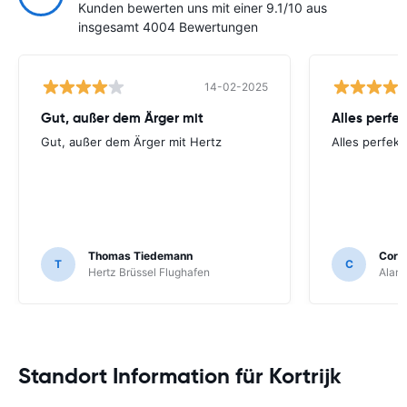
Kunden bewerten uns mit einer 9.1/10 aus
insgesamt 4004 Bewertungen
14-02-2025
Gut, außer dem Ärger mit
Alles perfek
Gut, außer dem Ärger mit Hertz
Alles perfekt 
Thomas Tiedemann
Corne
T
C
Hertz Brüssel Flughafen
Alamo
Standort Information für Kortrijk